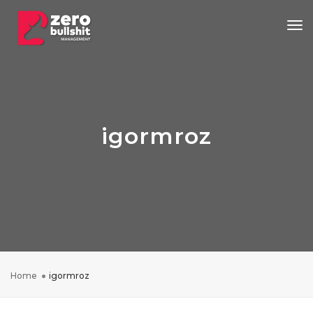
Tog
igormroz
Home
igormroz