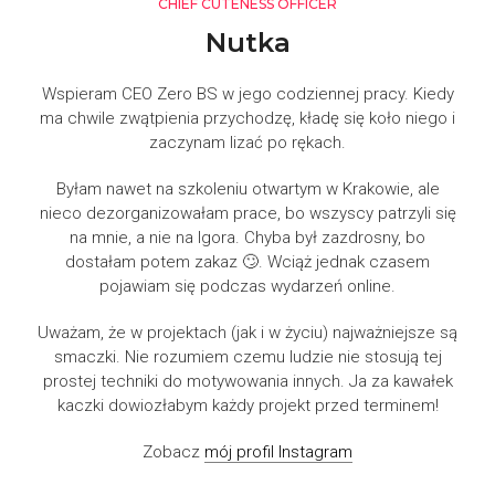
CHIEF CUTENESS OFFICER
Nutka
Wspieram CEO Zero BS w jego codziennej pracy. Kiedy
ma chwile zwątpienia przychodzę, kładę się koło niego i
zaczynam lizać po rękach.
Byłam nawet na szkoleniu otwartym w Krakowie, ale
nieco dezorganizowałam prace, bo wszyscy patrzyli się
na mnie, a nie na Igora. Chyba był zazdrosny, bo
dostałam potem zakaz 🙄. Wciąż jednak czasem
pojawiam się podczas wydarzeń online.
Uważam, że w projektach (jak i w życiu) najważniejsze są
smaczki. Nie rozumiem czemu ludzie nie stosują tej
prostej techniki do motywowania innych. Ja za kawałek
kaczki dowiozłabym każdy projekt przed terminem!
Zobacz
mój profil Instagram