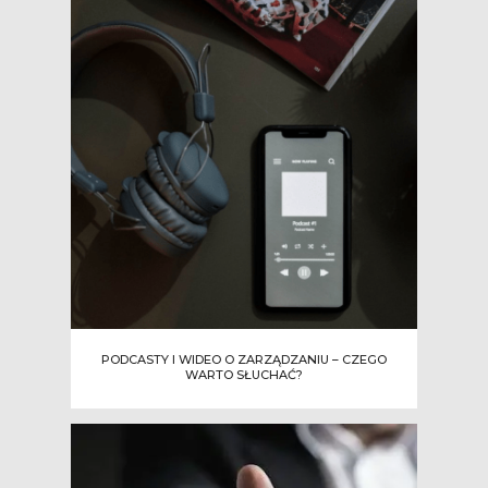
PODCASTY I WIDEO O ZARZĄDZANIU – CZEGO
WARTO SŁUCHAĆ?