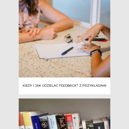
KIEDY I JAK UDZIELAĆ FEEDBACK? Z PRZYKŁADAMI