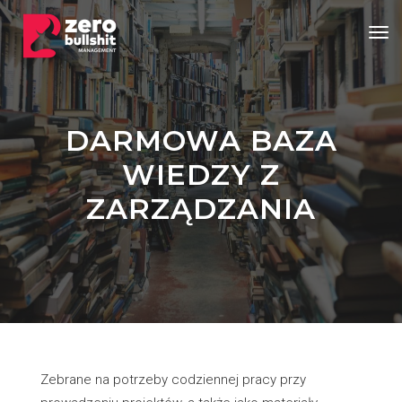
Tog
DARMOWA BAZA
WIEDZY Z
ZARZĄDZANIA
Zebrane na potrzeby codziennej pracy przy