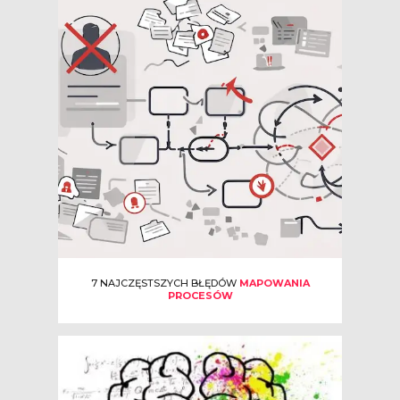
7 NAJCZĘSTSZYCH BŁĘDÓW
MAPOWANIA
PROCESÓW