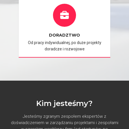
DORADZTWO
Od pracy indywidualnej, po duże projekty
doradcze i rozwojowe
Kim jesteśmy?
Jesteśmy zgranym zespołem ekspertów z
doświadczeniem w zarządzaniu projektami i zespołami
w szerokim wachlarzu firm (od startupów, po