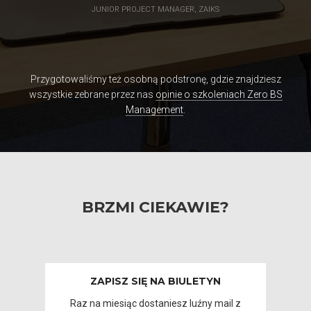
JUNIOR PROJECT MANAGER, ZAIKS
Przygotowaliśmy też osobną podstronę, gdzie znajdziesz
wszystkie zebrane przez nas
opinie o szkoleniach Zero BS
Management
.
BRZMI CIEKAWIE?
ZAPISZ SIĘ NA BIULETYN
Raz na miesiąc dostaniesz luźny mail z