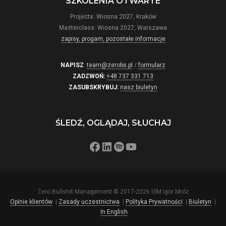
SZKOLENIA OTWARTE
Projects: Wiosna 2027, Kraków
Masterclass: Wiosna 2027, Warszawa
zapisy, progam, pozostałe informacje
NAPISZ
:
team@zerobs.pl
/
formularz
ZADZWOŃ:
+48 737 331 713
ZASUBSKRYBUJ:
nasz biuletyn
ŚLEDŹ, OGLĄDAJ, SŁUCHAJ
Facebook
LinkedIn
Spotify
YouTube
Zero Bullshit Management © 2017-2026 ISM Igor Mróz
Opinie klientów
|
Zasady uczestnictwa
|
Polityka Prywatności
|
Biuletyn
|
In English