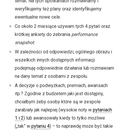
temat. Na tych spotkaniach rozmawiamy i
weryfikujemy też plany oraz identyfikujemy
ewentualne nowe cele.
Co około 2 miesiące używam tych 4 pytań oraz
krótkiej ankiety do zebrania
performance
snapshot
.
W zależności od odpowiedzi, ogólnego obrazu i
wszelkich innych dostępnych informacji
podejmuję odpowiednie działania lub rozmawiam
na dany temat z osobami z zespołu.
A decyzje o podwyżkach, premiach, awansach
itp.? Zgodnie z budżetem jaki jest dostępny,
chciałbym żeby osoby które są w zespole
zarabiały jak najlepiej (wysokie noty w
pytaniach
1 i 2
) lub awansowały kiedy to tylko możliwe
(„tak” w
pytaniu 4
) – to naprawdę może być takie