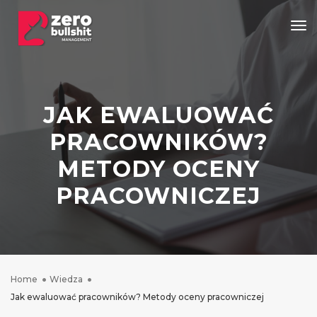
Tog
JAK EWALUOWAĆ
PRACOWNIKÓW?
METODY OCENY
PRACOWNICZEJ
Home
Wiedza
Jak ewaluować pracowników? Metody oceny pracowniczej