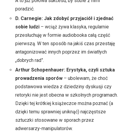
A to już połowa sukcesu, by sobie z nimi
poradzić.
D. Carnegie: Jak zdobyć przyjaciół i zjednać
sobie ludzi
– wciąż żywa klasyka, regularnie
przesłuchuję w formie audiobooka całą część
pierwszą. W ten sposób na jakiś czas przestaję
antagonizować innych poprzez im światłych
„dobrych rad”.
Arthur Schopenhauer: Erystyka, czyli sztuka
prowadzenia sporów
– ubolewam, że choć
podstawowa wiedza z dziedziny dyskusji czy
retoryki nie jest obecna w szkolnych programach.
Dzięki tej krótkiej książeczce można poznać (a
dzięki temu sprawniej uniknąć) najczęstsze
sztuczki stosowane w sporach przez
adwersarzy-manipulatorów.