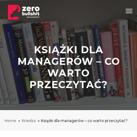
Tog
KSIĄŻKI DLA
MANAGERÓW – CO
WARTO
PRZECZYTAĆ?
Home
Wiedza
Książki dla managerów – co warto przeczytać?