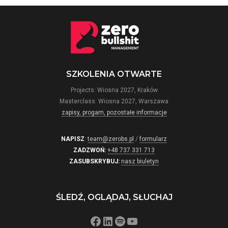
SZKOLENIA OTWARTE
Projects: Wiosna 2027, Kraków
Masterclass: Wiosna 2027, Warszawa
zapisy, progam, pozostałe informacje
NAPISZ
:
team@zerobs.pl
/
formularz
ZADZWOŃ:
+48 737 331 713
ZASUBSKRYBUJ:
nasz biuletyn
ŚLEDŹ, OGLĄDAJ, SŁUCHAJ
Facebook
LinkedIn
Spotify
YouTube