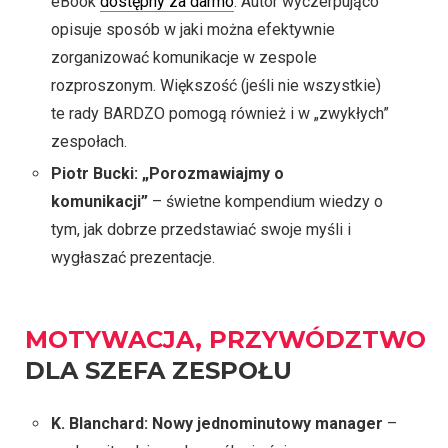
eBook
dostępny za darmo
. Autor wyczerpująco
opisuje sposób w jaki można efektywnie
zorganizować komunikacje w zespole
rozproszonym. Większość (jeśli nie wszystkie)
te rady BARDZO pomogą również i w „zwykłych”
zespołach.
Piotr Bucki: „Porozmawiajmy o
komunikacji”
– świetne kompendium wiedzy o
tym, jak dobrze przedstawiać swoje myśli i
wygłaszać prezentacje.
MOTYWACJA, PRZYWÓDZTWO
DLA SZEFA ZESPOŁU
K. Blanchard: Nowy jednominutowy manager
–