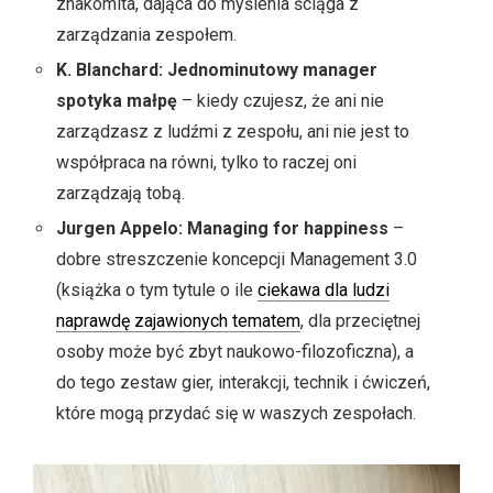
znakomita, dająca do myślenia ściąga z
zarządzania zespołem.
K. Blanchard: Jednominutowy manager
spotyka małpę
– kiedy czujesz, że ani nie
zarządzasz z ludźmi z zespołu, ani nie jest to
współpraca na równi, tylko to raczej oni
zarządzają tobą.
Jurgen Appelo: Managing for happiness
–
dobre streszczenie koncepcji Management 3.0
(książka o tym tytule o ile
ciekawa dla ludzi
naprawdę zajawionych tematem
, dla przeciętnej
osoby może być zbyt naukowo-filozoficzna), a
do tego zestaw gier, interakcji, technik i ćwiczeń,
które mogą przydać się w waszych zespołach.