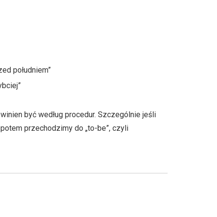
rzed południem”
ybciej”
powinien być według procedur. Szczególnie jeśli
 potem przechodzimy do „to-be”, czyli