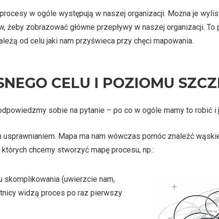
 procesy w ogóle występują w naszej organizacji. Można je wyl
 żeby zobrazować główne przepływy w naszej organizacji. To 
 zależą od celu jaki nam przyświeca przy chęci mapowania.
SNEGO CELU I POZIOMU SZC
powiedzmy sobie na pytanie – po co w ogóle mamy to robić i 
h usprawnianiem. Mapa ma nam wówczas pomóc znaleźć wąskie g
 których chcemy stworzyć mapę procesu, np.:
u skomplikowania (uwierzcie nam,
tnicy widzą proces po raz pierwszy