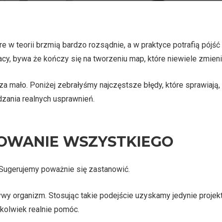
e w teorii brzmią bardzo rozsądnie, a w praktyce potrafią pójś
acy, bywa że kończy się na tworzeniu map, które niewiele zmien
a mało. Poniżej zebrałyśmy najczęstsze błędy, które sprawiają
ania realnych usprawnień.
WANIE WSZYSTKIEGO
Sugerujemy poważnie się zastanowić.
wy organizm. Stosując takie podejście uzyskamy jedynie projekt
ukolwiek realnie pomóc.