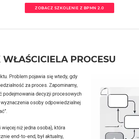
ZOBACZ SZKOLENIE Z BPMN 2.0
 WŁAŚCICIELA PROCESU
ktu. Problem pojawia się wtedy, gdy
iedzialność za proces. Zapominamy,
ść podejmowania decyzji procesowych
ez wyznaczenia osoby odpowiedzialnej
ać”.
 więcej niż jedna osoba), która
znie end-to-end, był aktualny,