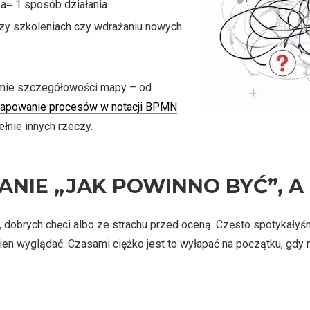
pa= 1 sposób działania
zy szkoleniach czy wdrażaniu nowych
omie szczegółowości mapy – od
apowanie procesów w notacji BPMN
łnie innych rzeczy.
IE „JAK POWINNO BYĆ”, A N
w., dobrych chęci albo ze strachu przed oceną. Często spotykały
ien wyglądać. Czasami ciężko jest to wyłapać na początku, gdy